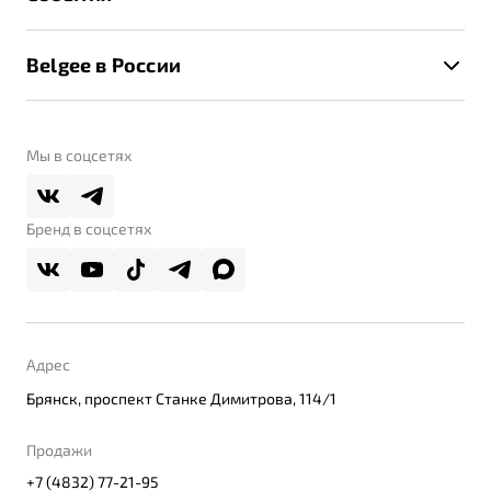
Клиентская поддержка
Калькулятор ТО
Новости
Помощь на дорогах
Belgee в России
Контакты
Belgee Линк
О бренде
Belgee Клуб
О дилерском центре
Мы в соцсетях
Belgee Плюс
Правовая информация
Реферальная программа
Бренд в соцсетях
Адрес
Брянск, проспект Станке Димитрова, 114/1
Продажи
+7 (4832) 77-21-95