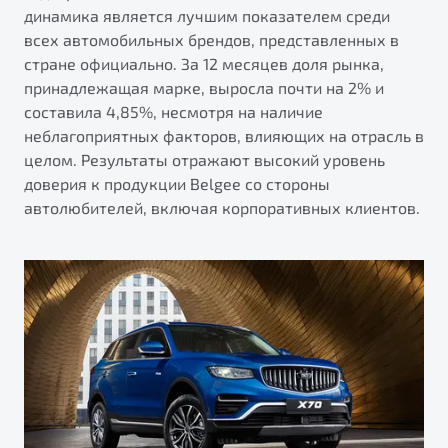
от 1 699 990 ₽*
динамика является лучшим показателем среди
Подробно
всех автомобильных брендов, представленных в
стране официально. За 12 месяцев доля рынка,
Обзор
В наличии
принадлежащая марке, выросла почти на 2% и
составила 4,85%, несмотря на наличие
X70
Будьте еще более уверены на дорогах с программой
неблагоприятных факторов, влияющих на отрасль в
"Помощь на дорогах"
Автомобили в наличии
целом. Результаты отражают высокий уровень
Тест-драйв
Преимущества программы
доверия к продукции Belgee со стороны
Автокредит
автолюбителей, включая корпоративных клиентов.
Спецпредложения
Запись на сервис
Калькулятор ТО
Универсальный кроссовер
Клиентская поддержка
от 2 499 990 ₽*
Обзор
В наличии