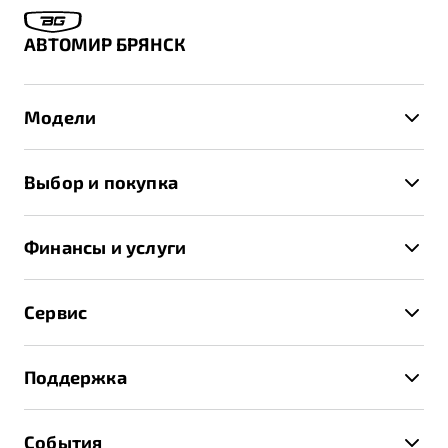
АВТОМИР БРЯНСК
Модели
X50+
Выбор и покупка
S50
Автомобили в наличии
X70
Финансы и услуги
Спецпредложения и Акции
Автокредит
Записаться на тест-драйв
Сервис
Трейд-ин
Получить предложение
Записаться на сервис
Страхование
Поддержка
Руководство по эксплуатации
Расчет КАСКО
Гарантия Belgee
Техническое обслуживание
События