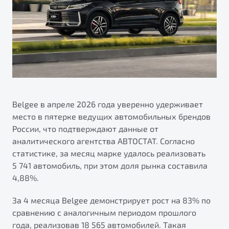
ПОДДЕРЖКА
Автокредит
О дилерском центре
Трейд-ин
Гарантия Belgee
Правовая информация
Яркий кроссовер
Страхование
Belgee Линк
от 2 219 990 ₽*
Расчет КАСКО
Belgee Клуб
Обзор
В наличии
Belgee Плюс
Реферальная программа
Belgee в апреле 2026 года уверенно удерживает
S50
место в пятерке ведущих автомобильных брендов
Клиентская поддержка
России, что подтверждают данные от
Помощь на дорогах
аналитического агентства АВТОСТАТ. Согласно
статистике, за месяц марке удалось реализовать
5 741 автомобиль, при этом доля рынка составила
4,88%.
За 4 месяца Belgee демонстрирует рост на 83% по
сравнению с аналогичным периодом прошлого
Узнайте о специальных выгодах при покупке
Элегантный и практичный седан
года, реализовав 18 565 автомобилей. Такая
автомобиля Belgee