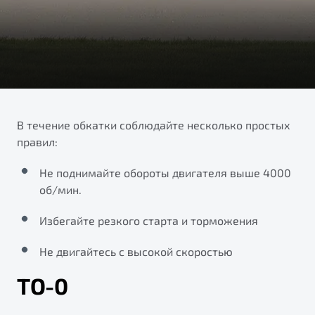
ПОДДЕРЖКА
Автокредит
О дилерском центре
Трейд-ин
Гарантия Belgee
Правовая информация
Яркий кроссовер
Страхование
Belgee Линк
от 2 219 990 ₽*
Расчет КАСКО
Belgee Клуб
Обзор
В наличии
Belgee Плюс
В течение обкатки соблюдайте несколько простых
правил:
Реферальная программа
S50
Клиентская поддержка
Не поднимайте обороты двигателя выше 4000
об/мин.
Помощь на дорогах
Избегайте резкого старта и торможения
Не двигайтесь с высокой скоростью
ТО-0
Узнайте о специальных выгодах при покупке
Элегантный и практичный седан
автомобиля Belgee