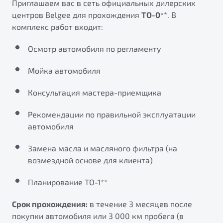
Приглашаем вас в сеть официальных дилерских
от 1 699 990 ₽*
центров Belgee для прохождения
ТО-0
**. В
Подробно
комплекс работ входит:
Обзор
В наличии
Осмотр автомобиля по регламенту
X70
Будьте еще более уверены на дорогах с программой
"Помощь на дорогах"
Мойка автомобиля
Автомобили в наличии
Тест-драйв
Преимущества программы
Консультация мастера-приемщика
Автокредит
Спецпредложения
Рекомендации по правильной эксплуатации
автомобиля
Запись на сервис
Замена масла и масляного фильтра (на
Калькулятор ТО
возмездной основе для клиента)
Универсальный кроссовер
Клиентская поддержка
от 2 499 990 ₽*
Планирование ТО-1**
Срок прохождения:
в течение 3 месяцев после
Обзор
В наличии
покупки автомобиля или 3 000 км пробега (в