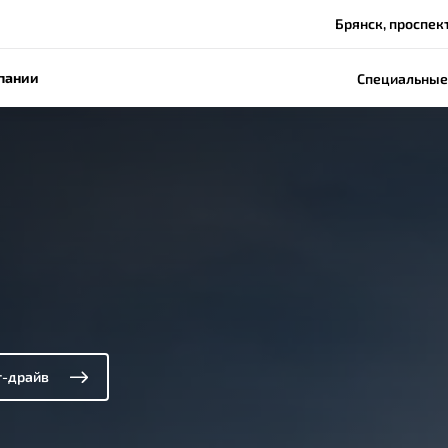
Брянск, проспек
пании
Специальные
т-драйв