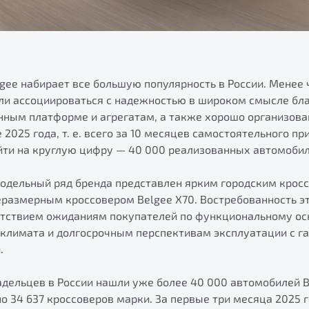
gee набирает все большую популярность в России. Менее 
ли ассоциироваться с надежностью в широком смысле бл
нным платформе и агрегатам, а также хорошо организова
2025 года, т. е. всего за 10 месяцев самостоятельного пр
йти на круглую цифру — 40 000 реализованных автомобил
одельный ряд бренда представлен ярким городским кросс
размерным кроссовером Belgee X70. Востребованность э
етствием ожиданиям покупателей по функциональному ос
 климата и долгосрочным перспективам эксплуатации с г
.
адельцев в России нашли уже более 40 000 автомобилей B
о 34 637 кроссоверов марки. За первые три месяца 2025 