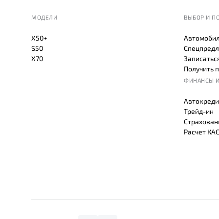
МОДЕЛИ
ВЫБОР И П
X50+
Автомобил
S50
Спецпредл
X70
Записаться
Получить 
ФИНАНСЫ И
Автокреди
Трейд-ин
Страхован
Расчет КА