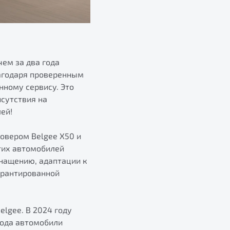
чем за два года
агодаря проверенным
нному сервису. Это
исутствия на
ей!
овером Belgee X50 и
тих автомобилей
нащению, адаптации к
арантированной
elgee. В 2024 году
года автомобили