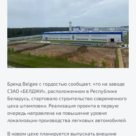
ПОДДЕРЖКА
Автокредит
О дилерском центре
Трейд-ин
Гарантия Belgee
Правовая информация
Яркий кроссовер
Страхование
Belgee Линк
от 2 219 990 ₽*
Расчет КАСКО
Belgee Клуб
Обзор
В наличии
Belgee Плюс
Реферальная программа
S50
Клиентская поддержка
Помощь на дорогах
Бренд Belgee с гордостью сообщает, что на заводе
СЗАО «БЕЛДЖИ», расположенном в Республике
Беларусь, стартовало строительство современного
цеха штамповки. Реализация проекта в первую
очередь направлена на повышение уровня
локализации производства легковых автомобилей.
Узнайте о специальных выгодах при покупке
Элегантный и практичный седан
В новом цехе планируется выпускать внешние
автомобиля Belgee