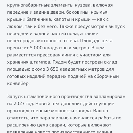
от 1 699 990 ₽*
крупногабаритные элементы кузова, включая
Подробно
передние и задние двери, боковины, крылья,
крышки багажника, капоты и крыши — как с
Обзор
В наличии
люком, так и без него. Также предусмотрен выпуск
передней и задней частей пола, а также
X70
Будьте еще более уверены на дорогах с программой
перегородок моторного отсека. Площадь цеха
"Помощь на дорогах"
Автомобили в наличии
превысит 5 000 квадратных метров. В нем
Тест-драйв
Преимущества программы
разместится прессовая линия с участком для
Автокредит
хранения штампов. Рядом будет построен склад
Спецпредложения
площадью около 3 650 квадратных метров для
готовых изделий перед их подачей на сборочный
конвейер.
Запись на сервис
Калькулятор ТО
Запуск штамповочного производства запланирован
Универсальный кроссовер
Клиентская поддержка
на 2027 год. Новый цех дополнит действующие
от 2 499 990 ₽*
производственные мощности завода. Важно
отметить, что параллельно начинаются работы по
Обзор
В наличии
расширению цеха сварки, которые включают
возведение нового производственного здания