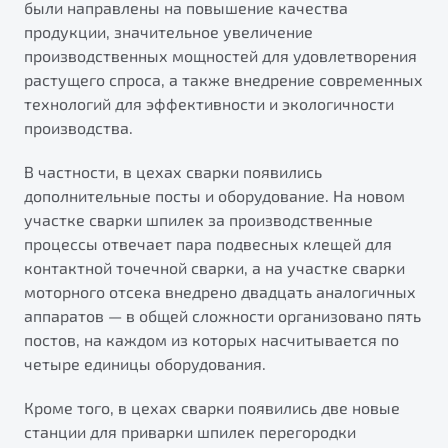
были направлены на повышение качества
от 1 699 990 ₽*
продукции, значительное увеличение
Подробно
производственных мощностей для удовлетворения
Обзор
В наличии
растущего спроса, а также внедрение современных
технологий для эффективности и экологичности
X70
Будьте еще более уверены на дорогах с программой
производства.
"Помощь на дорогах"
Автомобили в наличии
Тест-драйв
В частности, в цехах сварки появились
Преимущества программы
Автокредит
дополнительные посты и оборудование. На новом
Спецпредложения
участке сварки шпилек за производственные
процессы отвечает пара подвесных клещей для
контактной точечной сварки, а на участке сварки
Запись на сервис
моторного отсека внедрено двадцать аналогичных
Калькулятор ТО
аппаратов — в общей сложности организовано пять
Универсальный кроссовер
Клиентская поддержка
постов, на каждом из которых насчитывается по
от 2 499 990 ₽*
четыре единицы оборудования.
Кроме того, в цехах сварки появились две новые
Обзор
В наличии
станции для приварки шпилек перегородки