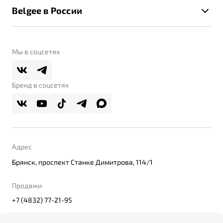
Помощь на дорогах
Belgee в России
Контакты
Belgee Линк
О бренде
Belgee Клуб
О дилерском центре
Мы в соцсетях
Belgee Плюс
Правовая информация
Реферальная программа
Бренд в соцсетях
Адрес
Брянск, проспект Станке Димитрова, 114/1
Продажи
+7 (4832) 77-21-95