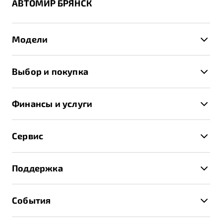
АВТОМИР БРЯНСК
Модели
X50+
Выбор и покупка
S50
Автомобили в наличии
X70
Финансы и услуги
Спецпредложения и Акции
Автокредит
Записаться на тест-драйв
Сервис
Трейд-ин
Получить предложение
Записаться на сервис
Страхование
Поддержка
Руководство по эксплуатации
Расчет КАСКО
Гарантия Belgee
Техническое обслуживание
События
Клиентская поддержка
Калькулятор ТО
Новости