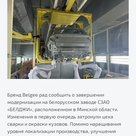
ПОДДЕРЖКА
Автокредит
О дилерском центре
Трейд-ин
Гарантия Belgee
Правовая информация
Яркий кроссовер
Страхование
Belgee Линк
от 2 219 990 ₽*
Расчет КАСКО
Belgee Клуб
Обзор
В наличии
Belgee Плюс
Реферальная программа
S50
Клиентская поддержка
Помощь на дорогах
Бренд Belgee рад сообщить о завершении
модернизации на белорусском заводе СЗАО
«БЕЛДЖИ», расположенном в Минской области.
Изменения в первую очередь затронули цеха
сварки и окраски кузовов. Помимо наращивания
Узнайте о специальных выгодах при покупке
уровня локализации производства, улучшения
Элегантный и практичный седан
автомобиля Belgee