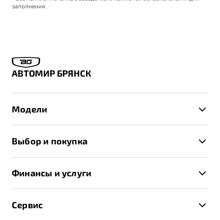
заполнения.
АВТОМИР БРЯНСК
Модели
X50+
Выбор и покупка
S50
Автомобили в наличии
X70
Финансы и услуги
Спецпредложения и Акции
Автокредит
Записаться на тест-драйв
Сервис
Трейд-ин
Получить предложение