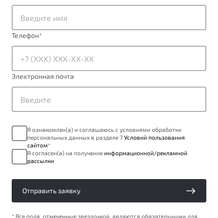
от 1 699 990 ₽*
Подробно
Обзор
В наличии
Телефон
*
X70
Будьте еще более уверены на дорогах с программой
"Помощь на дорогах"
Автомобили в наличии
Электронная почта
Тест-драйв
Преимущества программы
Автокредит
Спецпредложения
Я ознакомлен(а) и соглашаюсь с условиями обработки
персональных данных в разделе 7
Условий пользования
Запись на сервис
сайтом
*
Калькулятор ТО
Я согласен(а) на получение
информационной/рекламной
рассылки
Универсальный кроссовер
Клиентская поддержка
от 2 499 990 ₽*
Отправить заявку
Обзор
В наличии
* Все поля, отмеченные звездочкой, являются обязательными для